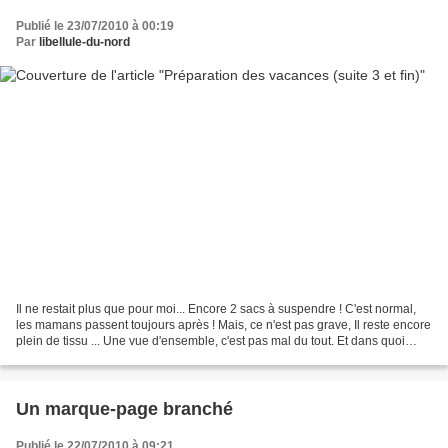
Publié le 23/07/2010 à 00:19
Par
libellule-du-nord
Il ne restait plus que pour moi... Encore 2 sacs à suspendre ! C'est normal,
les mamans passent toujours après ! Mais, ce n'est pas grave, Il reste encore
plein de tissu ... Une vue d'ensemble, c'est pas mal du tout. Et dans quoi
vais-je bien mettre mes...
Un marque-page branché
Publié le 22/07/2010 à 09:21