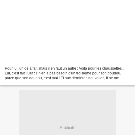
Pour lui, un déjà fait, mais il en faut un autre : Voilà pour les chaussettes...
Lui, c'est fait ! Ouf : Il n'en a pas besoin d'un troisième pour son doudou,
parce que son doudou, c'est moi ! Et aux dernières nouvelles, il ne me
transporte pas dans un...
Publicité