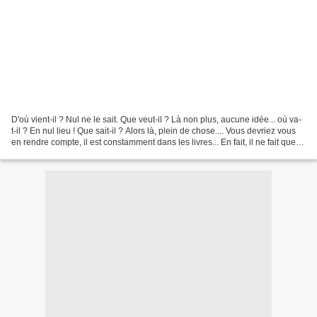
D'où vient-il ? Nul ne le sait. Que veut-il ? Là non plus, aucune idée... où va-
t-il ? En nul lieu ! Que sait-il ? Alors là, plein de chose.... Vous devriez vous
en rendre compte, il est constamment dans les livres... En fait, il ne fait que
conter des...