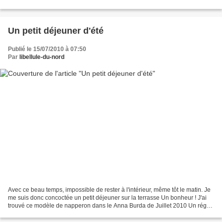
long pour le corps du sac 1...
Un petit déjeuner d'été
Publié le 15/07/2010 à 07:50
Par
libellule-du-nord
Avec ce beau temps, impossible de rester à l'intérieur, même tôt le matin. Je
me suis donc concoctée un petit déjeuner sur la terrasse Un bonheur ! J'ai
trouvé ce modèle de napperon dans le Anna Burda de Juillet 2010 Un régal
fait en une soirée ! Tatie...