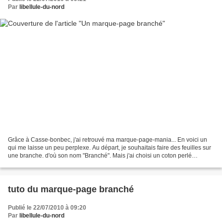
Par
libellule-du-nord
Grâce à Casse-bonbec, j'ai retrouvé ma marque-page-mania... En voici un
qui me laisse un peu perplexe. Au départ, je souhaitais faire des feuilles sur
une branche. d'où son nom "Branché". Mais j'ai choisi un coton perlé
multicolore noir-blanc-gris. Le...
tuto du marque-page branché
Publié le 22/07/2010 à 09:20
Par
libellule-du-nord